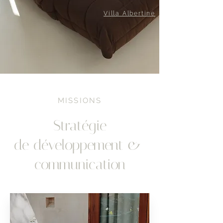
Villa Albertine
MISSIONS
Stratégie
de développement &
communication