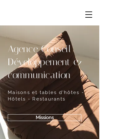
Agence
Conseil
Développement &
communication
Maisons et tables d'hôtes -
Hôtels - Restaurants
Missions